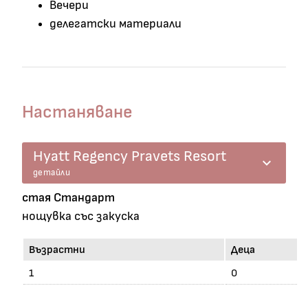
Вечери
делегатски материали
Настаняване
Hyatt Regency Pravets Resort
keyboard_arrow_down
детайли
стая Стандарт
нощувка със закуска
Възрастни
Деца
1
0